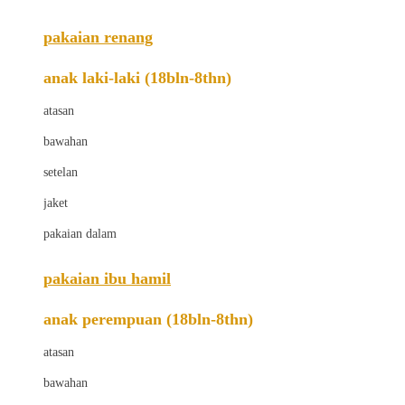
pakaian renang
anak laki-laki (18bln-8thn)
atasan
bawahan
setelan
jaket
pakaian dalam
pakaian ibu hamil
anak perempuan (18bln-8thn)
atasan
bawahan