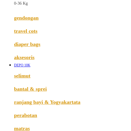
0-36 Kg
gendongan
travel cots
diaper bags
aksesoris
DEPO 10K
selimut
bantal & sprei
ranjang bayi & Yogyakartata
perabotan
matras