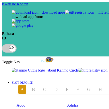
lewati ke Konten
download apps
gift reg
download app from:
Bahasa
ID
Toggle Nav
about Kanmo Circle
SLOT DEPO 10K
A
B
C
D
E
F
G
H
Addo
Adidas